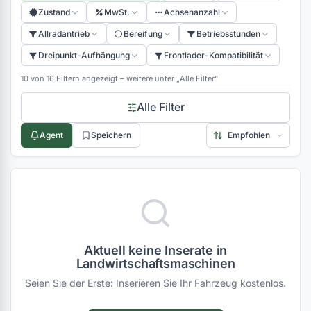
Zustand
MwSt.
Achsenanzahl
(0)
Allradantrieb
Bereifung
Betriebsstunden
(0)
Dreipunkt-Aufhängung
Frontlader-Kompatibilität
(0)
(0)
10 von 16 Filtern angezeigt – weitere unter „Alle Filter“
(0)
Alle Filter
(0)
(0)
Agent
Speichern
(0)
(0)
(0)
(0)
(0)
(0)
(0)
Aktuell keine Inserate in
(0)
Landwirtschaftsmaschinen
(0)
Seien Sie der Erste: Inserieren Sie Ihr Fahrzeug kostenlos.
(0)