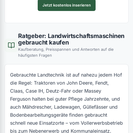
Jetzt kostenlos inserieren
(0)
(0)
(0)
(0)
(0)
Ratgeber: Landwirtschaftsmaschinen
(0)
gebraucht kaufen
(0)
(0)
Kaufberatung, Preisspannen und Antworten auf die
häufigsten Fragen
(0)
(0)
Gebrauchte Landtechnik ist auf nahezu jedem Hof
(0)
(0)
die Regel: Traktoren von John Deere, Fendt,
Claas, Case IH, Deutz-Fahr oder Massey
(0)
(0)
Ferguson halten bei guter Pflege Jahrzehnte, und
(0)
auch Mähdrescher, Ladewagen, Güllefässer und
(0)
Bodenbearbeitungsgeräte finden gebraucht
schnell neue Einsatzorte – vom Vollerwerbsbetrieb
(0)
bis zum Nebenerwerb und Kommunaleinsatz.