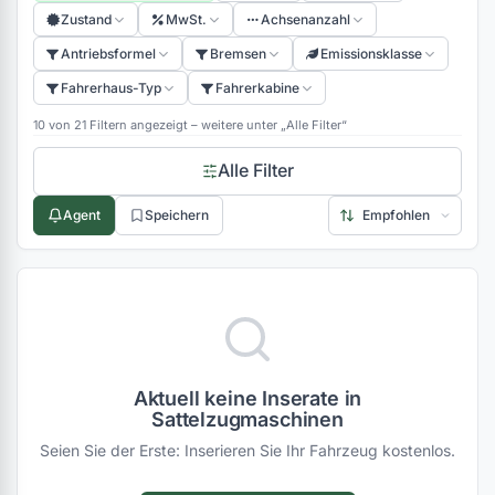
Zustand
MwSt.
Achsenanzahl
(0)
Antriebsformel
Bremsen
Emissionsklasse
(0)
Fahrerhaus-Typ
Fahrerkabine
(0)
10 von 21 Filtern angezeigt – weitere unter „Alle Filter“
(0)
Alle Filter
(0)
Agent
Speichern
Aktuell keine Inserate in
Sattelzugmaschinen
Seien Sie der Erste: Inserieren Sie Ihr Fahrzeug kostenlos.